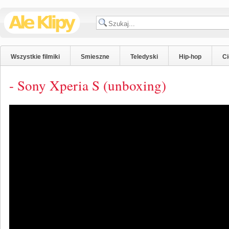
Wszystkie filmiki
Smieszne
Teledyski
Hip-hop
C
- Sony Xperia S (unboxing)