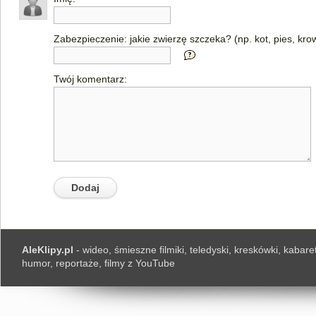
Zabezpieczenie: jakie zwierzę szczeka? (np. kot, pies, kro
Twój komentarz:
AleKlipy.pl
- wideo, śmieszne filmiki, teledyski, kreskówki, kabaret
humor, reportaże, filmy z YouTube