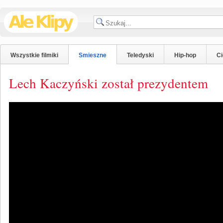
Wszystkie filmiki
Smieszne
Teledyski
Hip-hop
C
Lech Kaczyński został prezydentem