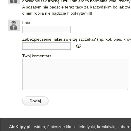
dokładnie tak trochę luzu!! śmierc to normalna kolej rzecz
A pozatym nie badźcie teraz tacy za Kaczyńskim bo jak żył t
o nim robiła nie bądźcie hipokrytami!!!
Imię:
Zabezpieczenie: jakie zwierzę szczeka? (np. kot, pies, kro
Twój komentarz:
AleKlipy.pl
- wideo, śmieszne filmiki, teledyski, kreskówki, kabaret