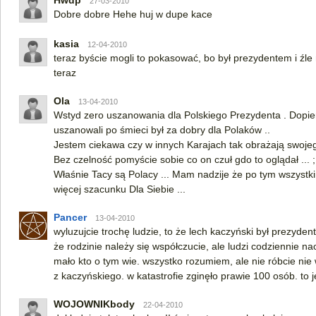
Hwdp
27-03-2010
Dobre dobre Hehe huj w dupe kace
kasia
12-04-2010
teraz byście mogli to pokasować, bo był prezydentem i źle
teraz
Ola
13-04-2010
Wstyd zero uszanowania dla Polskiego Prezydenta . Dopie
uszanowali po śmieci był za dobry dla Polaków ..
Jestem ciekawa czy w innych Karajach tak obrażają swojeg
Bez czelność pomyście sobie co on czuł gdo to oglądał ... ;
Właśnie Tacy są Polacy ... Mam nadzije że po tym wszystki
więcej szacunku Dla Siebie ...
Pancer
13-04-2010
wyluzujcie trochę ludzie, to że lech kaczyński był prezyd
że rodzinie należy się współczucie, ale ludzi codziennie n
mało kto o tym wie. wszystko rozumiem, ale nie róbcie ni
z kaczyńskiego. w katastrofie zginęło prawie 100 osób. to j
WOJOWNIKbody
22-04-2010