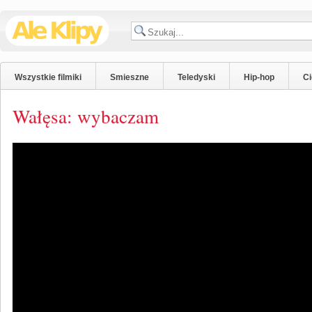
Wszystkie filmiki
Smieszne
Teledyski
Hip-hop
C
Wałęsa: wybaczam