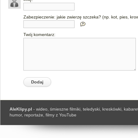
Zabezpieczenie: jakie zwierzę szczeka? (np. kot, pies, kro
Twój komentarz:
AleKlipy.pl
- wideo, śmieszne filmiki, teledyski, kreskówki, kabaret
humor, reportaże, filmy z YouTube