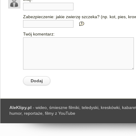
Zabezpieczenie: jakie zwierzę szczeka? (np. kot, pies, kro
Twój komentarz:
AleKlipy.pl
- wideo, śmieszne filmiki, teledyski, kreskówki, kabaret
humor, reportaże, filmy z YouTube