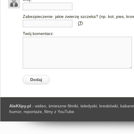
Zabezpieczenie: jakie zwierzę szczeka? (np. kot, pies, kro
Twój komentarz:
AleKlipy.pl
- wideo, śmieszne filmiki, teledyski, kreskówki, kabaret
humor, reportaże, filmy z YouTube