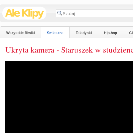
Wszystkie filmiki
Smieszne
Teledyski
Hip-hop
C
Ukryta kamera - Staruszek w studzien