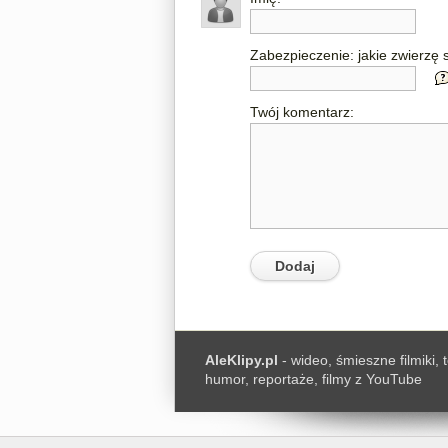
Zabezpieczenie: jakie zwierzę s
Twój komentarz:
AleKlipy.pl
- wideo, śmieszne filmiki, 
humor, reportaże, filmy z YouTube