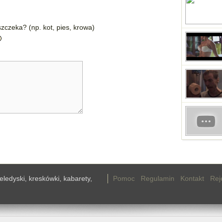
zczeka? (np. kot, pies, krowa)
teledyski, kreskówki, kabarety,
Pomoc
Regulamin
Kontakt
Rej