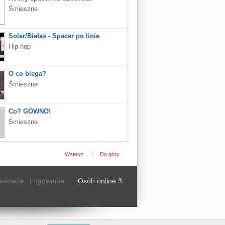
Śmieszne
Solar/Białas - Spacer po linie
Hip-hop
O co biega?
Śmieszne
Co? GÓWNO!
Śmieszne
Wstecz
Do góry
estracja
Logowanie
Osób online 3