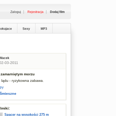
Zaloguj
Rejestracja
Dodaj film
zokujace
Sexy
MP3
Wacek
02-03-2011
 zamarniętym morzu
d lądu - ryzykowna zabawa.
py
Śmieszne
lmiki:
Spacer na wysokości 275 m