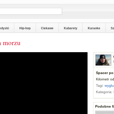
edyski
Hip-hop
Ciekawe
Kabarety
Karaoke
S
m morzu
Spacer po
Kilometr o
Tagi:
wyglu
Kategoria:
Podobne fi