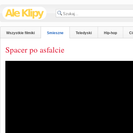
Wszystkie filmiki
Smieszne
Teledyski
Hip-hop
C
Spacer po asfalcie