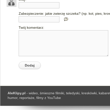
Zabezpieczenie: jakie zwierzę szczeka? (np. kot, pies, kro
Twój komentarz:
AleKlipy.pl
- wideo, śmieszne filmiki, teledyski, kreskówki, kabaret
humor, reportaże, filmy z YouTube