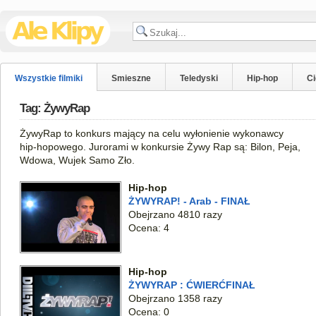
Wszystkie filmiki
Smieszne
Teledyski
Hip-hop
C
Tag: ŻywyRap
ŻywyRap to konkurs mający na celu wyłonienie wykonawcy
hip-hopowego. Jurorami w konkursie Żywy Rap są: Bilon, Peja,
Wdowa, Wujek Samo Zło.
Hip-hop
ŻYWYRAP! - Arab - FINAŁ
Obejrzano 4810 razy
Ocena: 4
Hip-hop
ŻYWYRAP : ĆWIERĆFINAŁ
Obejrzano 1358 razy
Ocena: 0