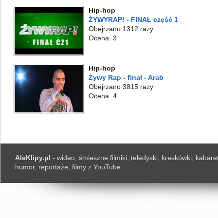
Hip-hop
ŻYWYRAP! - FINAŁ część 1
Obejrzano 1312 razy
Ocena: 3
Hip-hop
Żywy Rap - finał - Arab
Obejrzano 3815 razy
Ocena: 4
AleKlipy.pl
- wideo, śmieszne filmiki, teledyski, kreskówki, kabaret
humor, reportaże, filmy z YouTube