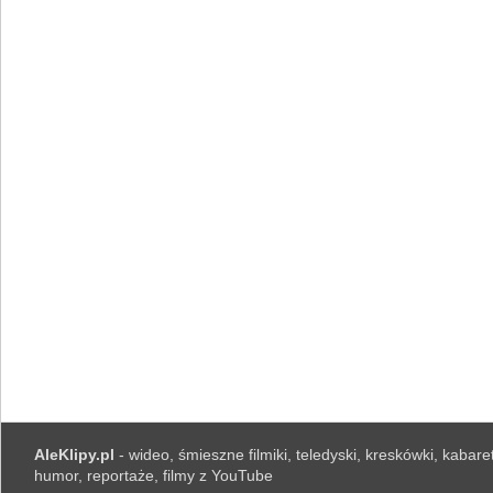
AleKlipy.pl
- wideo, śmieszne filmiki, teledyski, kreskówki, kabaret
humor, reportaże, filmy z YouTube