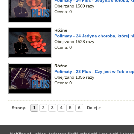
Polimaty - 24 Plus - Jedyna choroba, k
Obejrzano 1560 razy
Ocena: 0
Różne
Polimaty - 24 Jedyna choroba, której 
Obejrzano 1528 razy
Ocena: 0
Różne
Polimaty - 23 Plus - Czy jest w Tobie 
Obejrzano 1356 razy
Ocena: 0
Strony:
1
2
3
4
5
6
Dalej »