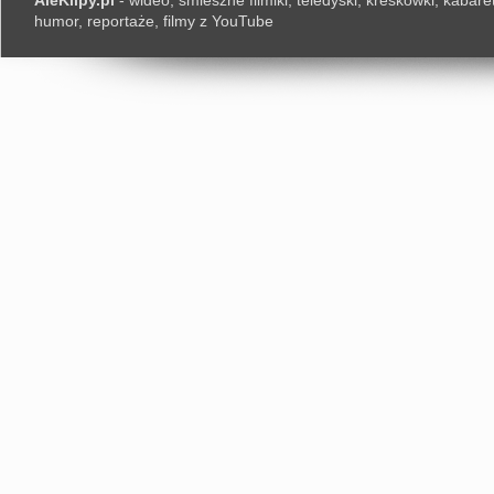
AleKlipy.pl
- wideo, śmieszne filmiki, teledyski, kreskówki, kabaret
humor, reportaże, filmy z YouTube