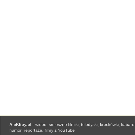
AleKlipy.pl
- wideo, śmieszne filmiki, teledyski, kreskówki, kabaret
humor, reportaże, filmy z YouTube