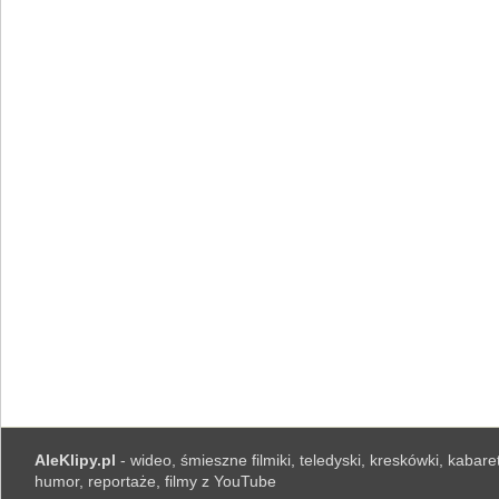
AleKlipy.pl
- wideo, śmieszne filmiki, teledyski, kreskówki, kabaret
humor, reportaże, filmy z YouTube