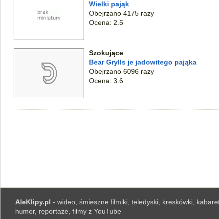
Wielki pająk
Obejrzano 4175 razy
Ocena: 2.5
Szokujące
Bear Grylls je jadowitego pająka
Obejrzano 6096 razy
Ocena: 3.6
AleKlipy.pl
- wideo, śmieszne filmiki, teledyski, kreskówki, kabaret
humor, reportaże, filmy z YouTube