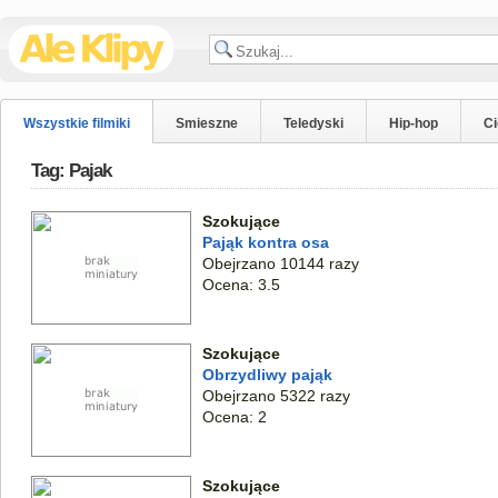
Wszystkie filmiki
Smieszne
Teledyski
Hip-hop
C
Tag: Pajak
Szokujące
Pająk kontra osa
Obejrzano 10144 razy
Ocena: 3.5
Szokujące
Obrzydliwy pająk
Obejrzano 5322 razy
Ocena: 2
Szokujące