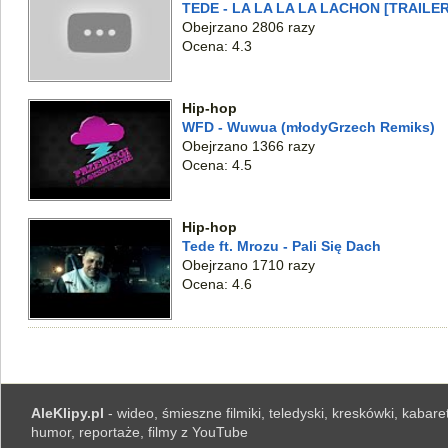
TEDE - LA LA LA LA LACHON [TRAILER
Obejrzano 2806 razy
Ocena: 4.3
Hip-hop
WFD - Wuwua (młodyGrzech Remiks)
Obejrzano 1366 razy
Ocena: 4.5
Hip-hop
Tede ft. Mrozu - Pali Się Dach
Obejrzano 1710 razy
Ocena: 4.6
AleKlipy.pl
- wideo, śmieszne filmiki, teledyski, kreskówki, kabaret
humor, reportaże, filmy z YouTube