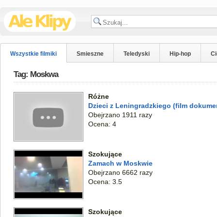
Wszystkie filmiki
Smieszne
Teledyski
Hip-hop
C
Tag: Moskwa
Różne
Dzieci z Leningradzkiego (film dokume
Obejrzano 1911 razy
Ocena: 4
Szokujące
Zamach w Moskwie
Obejrzano 6662 razy
Ocena: 3.5
Szokujące