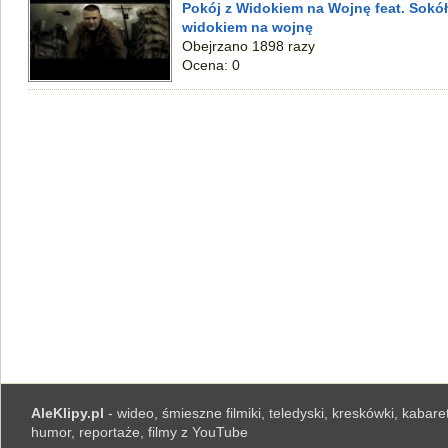
Pokój z Widokiem na Wojnę feat. Sokół 
widokiem na wojnę
Obejrzano 1898 razy
Ocena: 0
AleKlipy.pl
- wideo, śmieszne filmiki, teledyski, kreskówki, kabaret
humor, reportaże, filmy z YouTube