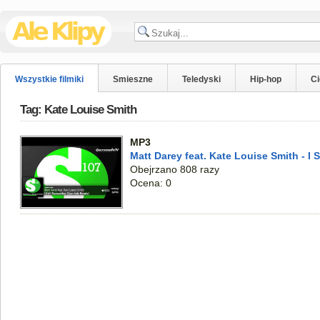
Wszystkie filmiki
Smieszne
Teledyski
Hip-hop
C
Tag: Kate Louise Smith
MP3
Matt Darey feat. Kate Louise Smith - I 
Obejrzano 808 razy
Ocena: 0