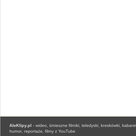
AleKlipy.pl
- wideo, śmieszne filmiki, teledyski, kreskówki, kabaret
humor, reportaże, filmy z YouTube