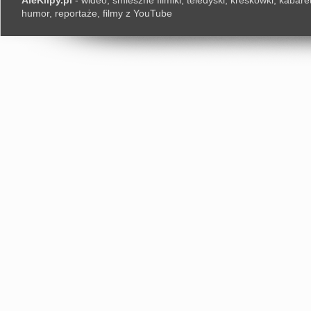
AleKlipy.pl
- wideo, śmieszne filmiki, teledyski, kreskówki, kabaret
humor, reportaże, filmy z YouTube