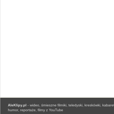
AleKlipy.pl
- wideo, śmieszne filmiki, teledyski, kreskówki, kabaret
humor, reportaże, filmy z YouTube