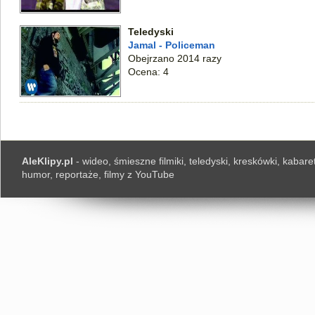
Teledyski
Jamal - Policeman
Obejrzano 2014 razy
Ocena: 4
AleKlipy.pl
- wideo, śmieszne filmiki, teledyski, kreskówki, kabaret
humor, reportaże, filmy z YouTube