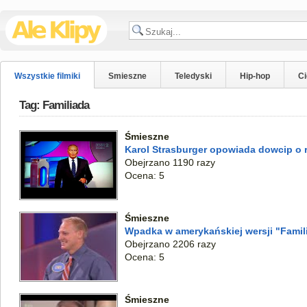
Wszystkie filmiki
Smieszne
Teledyski
Hip-hop
C
Tag: Familiada
Śmieszne
Karol Strasburger opowiada dowcip o 
Obejrzano 1190 razy
Ocena: 5
Śmieszne
Wpadka w amerykańskiej wersji "Famil
Obejrzano 2206 razy
Ocena: 5
Śmieszne