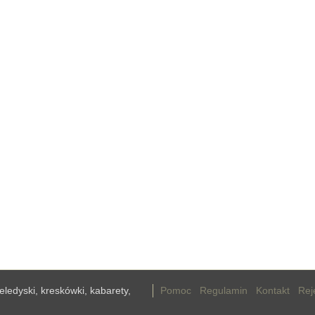
teledyski, kreskówki, kabarety,
Pomoc
Regulamin
Kontakt
Rej