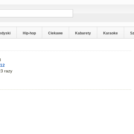
edyski
Hip-hop
Ciekawe
Kabarety
Karaoke
S
t
012
3 razy