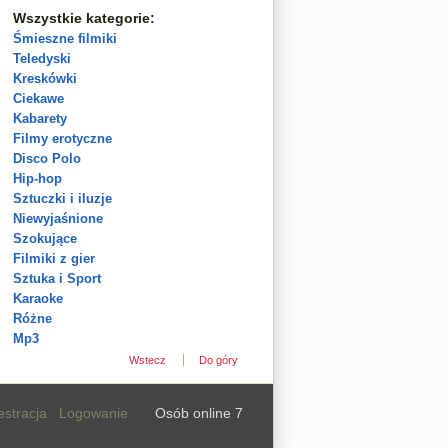
Wszystkie kategorie:
Śmieszne filmiki
Teledyski
Kreskówki
Ciekawe
Kabarety
Filmy erotyczne
Disco Polo
Hip-hop
Sztuczki i iluzje
Niewyjaśnione
Szokujące
Filmiki z gier
Sztuka i Sport
Karaoke
Różne
Mp3
Wstecz
Do góry
estracja
Logowanie
Osób online 7