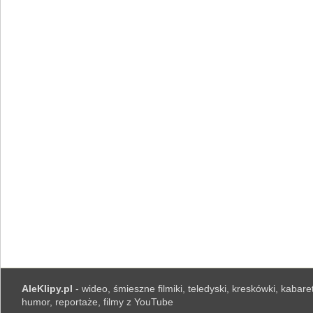
AleKlipy.pl
- wideo, śmieszne filmiki, teledyski, kreskówki, kabaret
humor, reportaże, filmy z YouTube