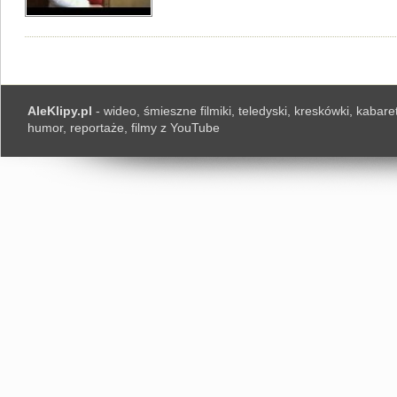
AleKlipy.pl
- wideo, śmieszne filmiki, teledyski, kreskówki, kabaret
humor, reportaże, filmy z YouTube