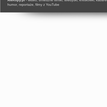
AleKlipy.pl
- wideo, śmieszne filmiki, teledyski, kreskówki, kabaret
humor, reportaże, filmy z YouTube