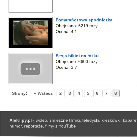
Pomarańczowa spódniczka
Obejrzano: 5219 razy
Ocena: 4.1
Sesja bikini na łóżku
Obejrzano: 6600 razy
Ocena: 3.7
Strony:
« Wstecz
2
3
4
5
6
7
8
AleKlipy.pl
- wideo, śmieszne filmiki, teledyski, kreskówki, kabaret
humor, reportaże, filmy z YouTube