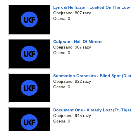
Lynx & Hellrazor - Locked On The Low 
Obejrzano: 807 razy
Ocena: 0
Culprate - Hall Of Mirrors
Obejrzano: 967 razy
Ocena: 0
Submotion Orchestra - Blind Spot (Dis
Obejrzano: 822 razy
Ocena: 0
Document One - Already Lost (Ft. Tiger
Obejrzano: 945 razy
Ocena: 0