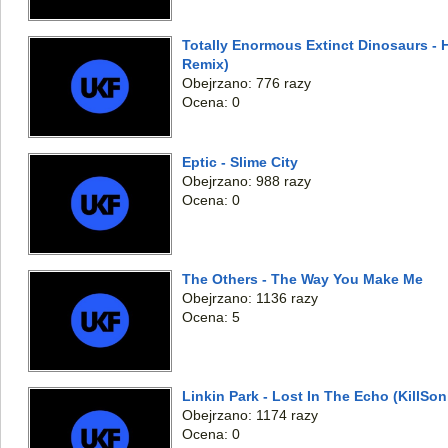
Totally Enormous Extinct Dinosaurs 
Remix)
Obejrzano: 776 razy
Ocena: 0
Eptic - Slime City
Obejrzano: 988 razy
Ocena: 0
The Others - The Way You Make Me
Obejrzano: 1136 razy
Ocena: 5
Linkin Park - Lost In The Echo (KillSo
Obejrzano: 1174 razy
Ocena: 0