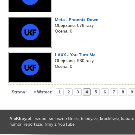
Meta - Phoenix Down
Obejrzano: 878 razy
Ocena: 0
LAXX - You Turn Me
Obejrzano: 930 razy
Ocena: 0
Strony:
« Wstecz
1
2
3
4
5
6
7
8
9
AleKlipy.pl
- wideo, śmieszne filmiki, teledyski, kreskówki, kabaret
humor, reportaże, filmy z YouTube