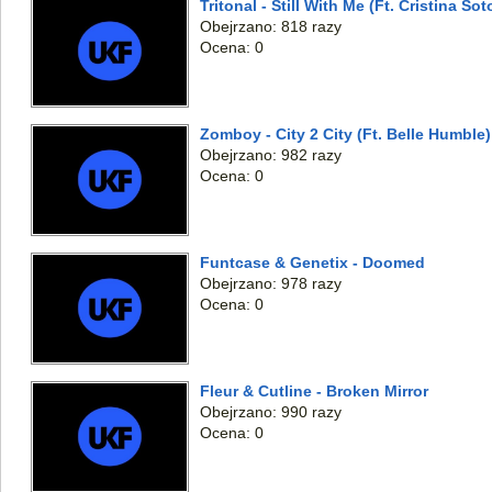
Tritonal - Still With Me (Ft. Cristina S
Obejrzano: 818 razy
Ocena: 0
Zomboy - City 2 City (Ft. Belle Humble)
Obejrzano: 982 razy
Ocena: 0
Funtcase & Genetix - Doomed
Obejrzano: 978 razy
Ocena: 0
Fleur & Cutline - Broken Mirror
Obejrzano: 990 razy
Ocena: 0