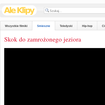
Wszystkie filmiki
Smieszne
Teledyski
Hip-hop
C
Skok do zamrożonego jeziora