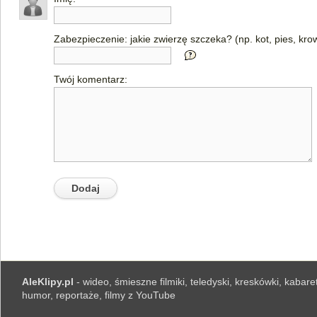
Zabezpieczenie: jakie zwierzę szczeka? (np. kot, pies, kro
Twój komentarz:
AleKlipy.pl
- wideo, śmieszne filmiki, teledyski, kreskówki, kabaret
humor, reportaże, filmy z YouTube