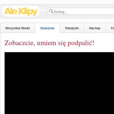
Wszystkie filmiki
Smieszne
Teledyski
Hip-hop
C
Zobaczcie, umiem się podpalić!