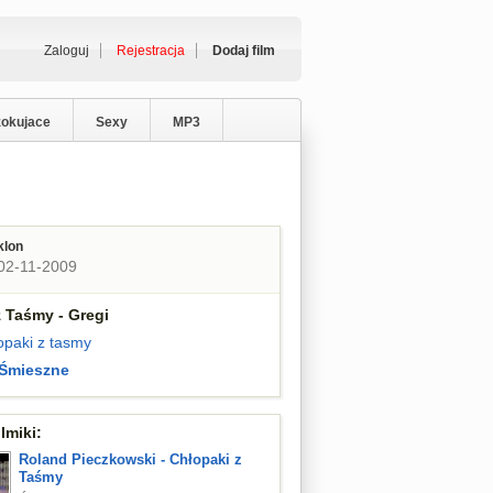
Zaloguj
Rejestracja
Dodaj film
zokujace
Sexy
MP3
klon
02-11-2009
 Taśmy - Gregi
opaki z tasmy
Śmieszne
lmiki:
Roland Pieczkowski - Chłopaki z
Taśmy