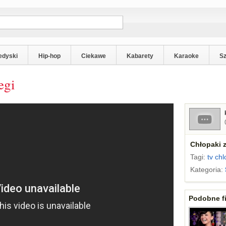
edyski
Hip-hop
Ciekawe
Kabarety
Karaoke
S
egi
Chłopaki z
Tagi:
tv
chl
Kategoria:
Podobne fi