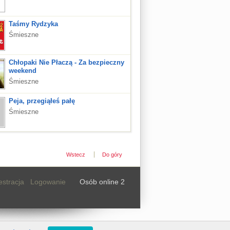
Taśmy Rydzyka
Śmieszne
Chłopaki Nie Płaczą - Za bezpieczny
weekend
Śmieszne
Peja, przegiąłeś pałę
Śmieszne
Wstecz
Do góry
estracja
Logowanie
Osób online 2