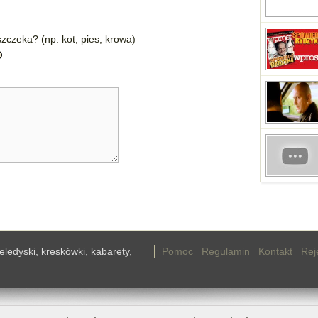
zczeka? (np. kot, pies, krowa)
teledyski, kreskówki, kabarety,
Pomoc
Regulamin
Kontakt
Rej