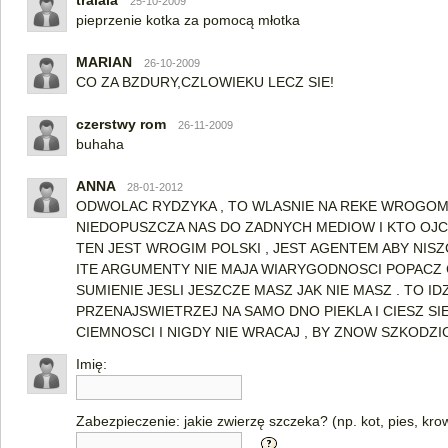
tralala
25-10-2009
pieprzenie kotka za pomocą młotka
MARIAN
26-10-2009
CO ZA BZDURY,CZLOWIEKU LECZ SIE!
czerstwy rom
26-11-2009
buhaha
ANNA
28-01-2012
ODWOLAC RYDZYKA , TO WLASNIE NA REKE WROGOM 
NIEDOPUSZCZA NAS DO ZADNYCH MEDIOW I KTO OJ
TEN JEST WROGIM POLSKI , JEST AGENTEM ABY NISZ
ITE ARGUMENTY NIE MAJA WIARYGODNOSCI POPACZ
SUMIENIE JESLI JESZCZE MASZ JAK NIE MASZ . TO I
PRZENAJSWIETRZEJ NA SAMO DNO PIEKLA I CIESZ SIE
CIEMNOSCI I NIGDY NIE WRACAJ , BY ZNOW SZKODZI
Imię:
Zabezpieczenie: jakie zwierzę szczeka? (np. kot, pies, kro