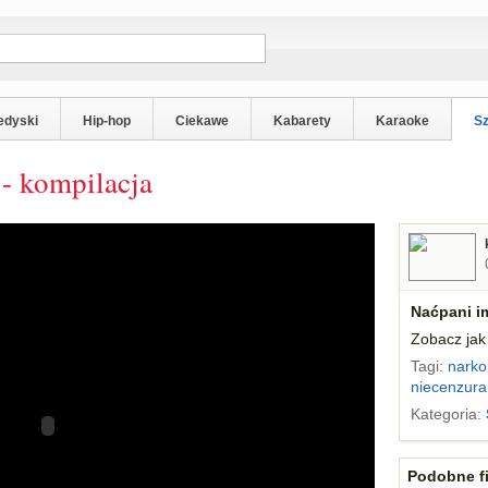
edyski
Hip-hop
Ciekawe
Kabarety
Karaoke
S
- kompilacja
Naćpani i
Zobacz jak 
Tagi:
nark
niecenzura
Kategoria:
Podobne fi