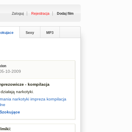
Zaloguj
Rejestracja
Dodaj film
zokujace
Sexy
MP3
klon
05-10-2009
mprezowicze - kompilacja
działają narkotyki.
omania
narkotyki
impreza
kompilacja
lne
Szokujące
lmiki: