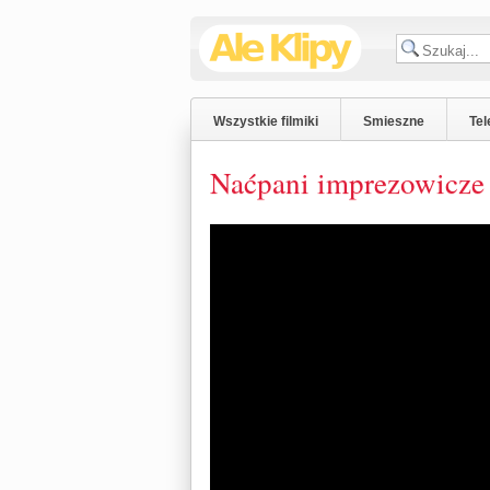
Wszystkie filmiki
Smieszne
Tel
Naćpani imprezowicze 