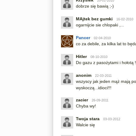
Krzysiek
20-01-2010
dobrze się bawią ;-)
MAjtek bez gumki
16-02-2010
ogarnijcie sie chlopaki ,...
Pancer
02-04-2010
co za debile, za kilka lat to bę
Hitler
08-10-2010
Do gazu z pasożytami i hołotą !
anonim
22-03-2011
wszyscy jak jeden mąż mają pow
wyskoczą...idioci!!!
zacier
26-09-2011
Chyba wy!
Twoja stara
03-03-2012
Walcie się