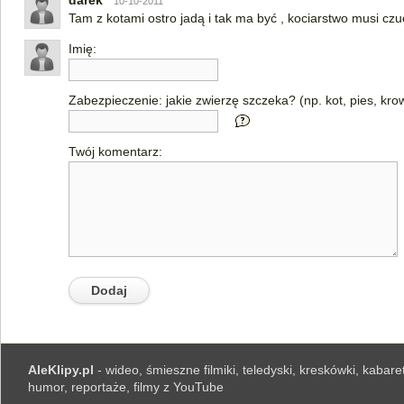
darek
10-10-2011
Tam z kotami ostro jadą i tak ma być , kociarstwo musi czu
Imię:
Zabezpieczenie: jakie zwierzę szczeka? (np. kot, pies, kro
Twój komentarz:
AleKlipy.pl
- wideo, śmieszne filmiki, teledyski, kreskówki, kabaret
humor, reportaże, filmy z YouTube