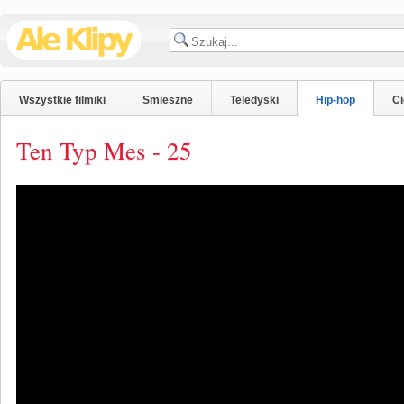
Wszystkie filmiki
Smieszne
Teledyski
Hip-hop
C
Ten Typ Mes - 25