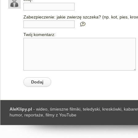
Zabezpieczenie: jakie zwierzę szczeka? (np. kot, pies, kro
Twój komentarz:
AleKlipy.pl
- wideo, śmieszne filmiki, teledyski, kreskówki, kabaret
humor, reportaże, filmy z YouTube