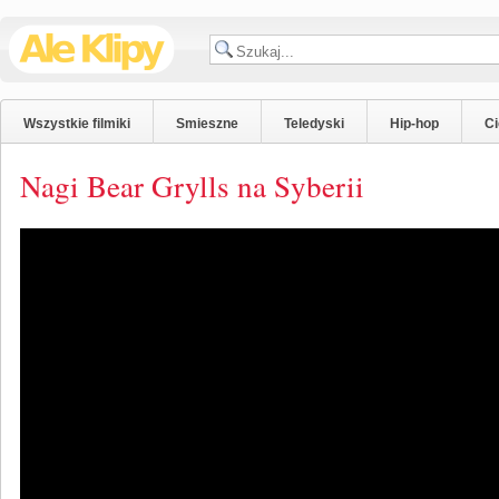
Wszystkie filmiki
Smieszne
Teledyski
Hip-hop
C
Nagi Bear Grylls na Syberii