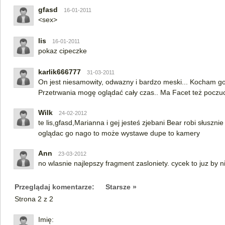
gfasd
16-01-2011
<sex>
lis
16-01-2011
pokaz cipeczke
karlik666777
31-03-2011
On jest niesamowity, odwazny i bardzo meski... Kocham go
Przetrwania mogę oglądać cały czas.. Ma Facet też poczu
Wilk
24-02-2012
te lis,gfasd,Marianna i gej jesteś zjebani Bear robi słuszni
oglądac go nago to może wystawe dupe to kamery
Ann
23-03-2012
no wlasnie najlepszy fragment zasloniety. cycek to juz by ni
Przeglądaj komentarze:
Starsze »
Strona 2 z 2
Imię: