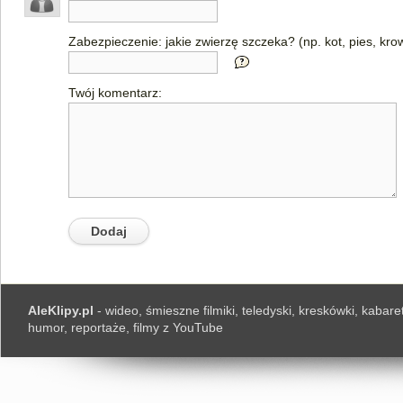
Zabezpieczenie: jakie zwierzę szczeka? (np. kot, pies, kro
Twój komentarz:
AleKlipy.pl
- wideo, śmieszne filmiki, teledyski, kreskówki, kabaret
humor, reportaże, filmy z YouTube