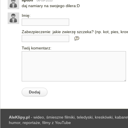
lipton
06-09-2010
daj namiary na swojego dilera:D
Imię:
Zabezpieczenie: jakie zwierzę szczeka? (np. kot, pies, kro
Twój komentarz:
AleKlipy.pl
- wideo, śmieszne filmiki, teledyski, kreskówki, kabaret
humor, reportaże, filmy z YouTube