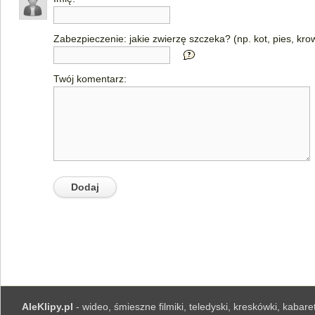
Zabezpieczenie: jakie zwierzę szczeka? (np. kot, pies, kro
Twój komentarz:
AleKlipy.pl
- wideo, śmieszne filmiki, teledyski, kreskówki, kabaret