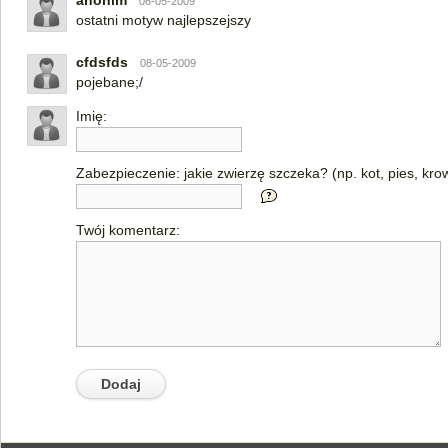
anonim
06-05-2009
ostatni motyw najlepszejszy
cfdsfds
08-05-2009
pojebane;/
Imię:
Zabezpieczenie: jakie zwierzę szczeka? (np. kot, pies, kro
Twój komentarz: