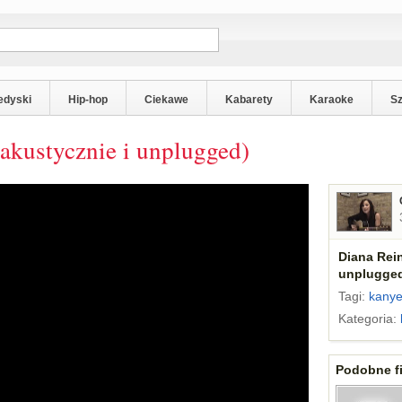
edyski
Hip-hop
Ciekawe
Kabarety
Karaoke
S
(akustycznie i unplugged)
Diana Rein
unplugge
Tagi:
kanye
Kategoria:
Podobne fi