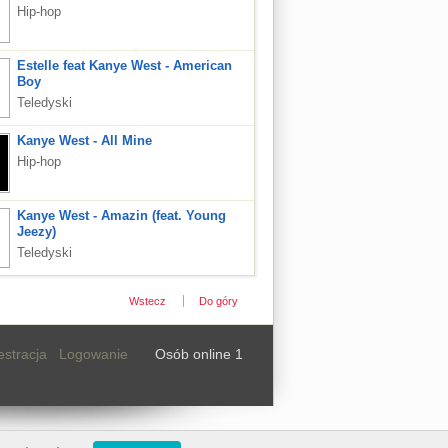
Hip-hop
Estelle feat Kanye West - American
Boy
Teledyski
Kanye West - All Mine
Hip-hop
Kanye West - Amazin (feat. Young
Jeezy)
Teledyski
Wstecz
Do góry
estracja
Logowanie
Osób online 1