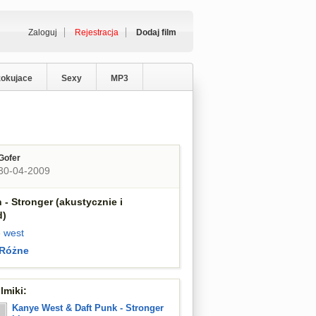
Zaloguj
Rejestracja
Dodaj film
zokujace
Sexy
MP3
Gofer
30-04-2009
 - Stronger (akustycznie i
d)
 west
Różne
lmiki:
Kanye West & Daft Punk - Stronger