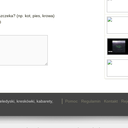
zczeka? (np. kot, pies, krowa)
teledyski, kreskówki, kabarety,
Pomoc
Regulamin
Kontakt
Rej