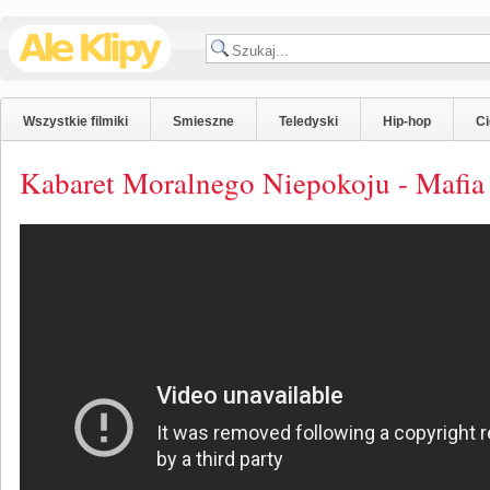
Wszystkie filmiki
Smieszne
Teledyski
Hip-hop
C
Kabaret Moralnego Niepokoju - Mafia