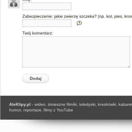
Zabezpieczenie: jakie zwierzę szczeka? (np. kot, pies, kro
Twój komentarz:
AleKlipy.pl
- wideo, śmieszne filmiki, teledyski, kreskówki, kabaret
humor, reportaże, filmy z YouTube