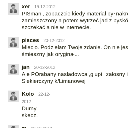
xer
19-12-2012
PISmani, zobaczcie kiedy materiał był nakr
zamieszczony a potem wytrzeć jad z pyskó
szczekać a nie w internecie.
pisces
20-12-2012
Miecio. Podzielam Twoje zdanie. On nie jest
śmieszny jak oryginał...
jan
20-12-2012
Ale POrabany nasladowca ,glupi i załosny i
Siekierczyny k/Limanowej
Kolo
22-12-
2012
Durny
skecz.