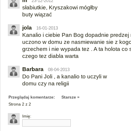
m
23-12-2012
słabiutkie, Kryszakowi mógłby
buty wiązać
jola
16-01-2013
Kanalio i ciebie Pan Bog dopadnie predzej 
uczono w domu ze nasmiewanie sie z kogos
grzechem i nie wypada tez . A ta holota co 
czego tez diabla warta
Barbara
08-04-2013
Do Pani Joli , a kanalio to uczyli w
domu czy na religii
Przeglądaj komentarze:
Starsze »
Strona 2 z 2
Imię: