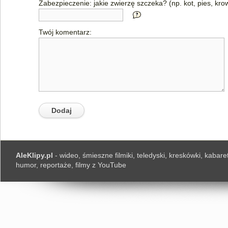
Zabezpieczenie: jakie zwierzę szczeka? (np. kot, pies, kro
Twój komentarz:
AleKlipy.pl
- wideo, śmieszne filmiki, teledyski, kreskówki, kabaret
humor, reportaże, filmy z YouTube