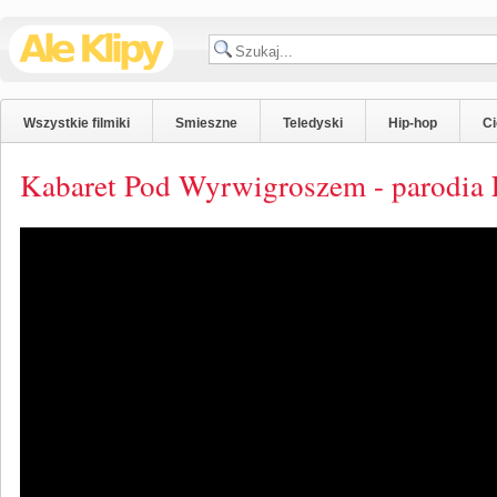
Wszystkie filmiki
Smieszne
Teledyski
Hip-hop
C
Kabaret Pod Wyrwigroszem - parodia