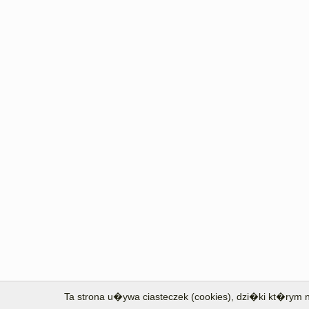
Ta strona u�ywa ciasteczek (cookies), dzi�ki kt�rym