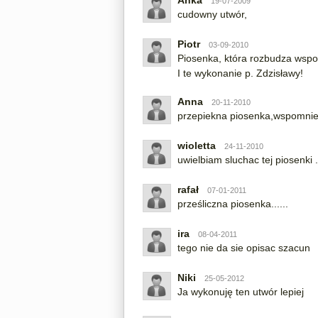
Anka
19-07-2009
cudowny utwór,
Piotr
03-09-2010
Piosenka, która rozbudza wspo
I te wykonanie p. Zdzisławy!
Anna
20-11-2010
przepiekna piosenka,wspomnieni
wioletta
24-11-2010
uwielbiam sluchac tej piosenki .
rafał
07-01-2011
prześliczna piosenka......
ira
08-04-2011
tego nie da sie opisac szacun
Niki
25-05-2012
Ja wykonuję ten utwór lepiej