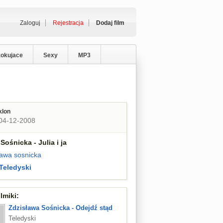
Zaloguj
Rejestracja
Dodaj film
zokujace
Sexy
MP3
klon
04-12-2008
Sośnicka - Julia i ja
lawa sosnicka
Teledyski
lmiki:
Zdzisława Sośnicka - Odejdź stąd
Teledyski