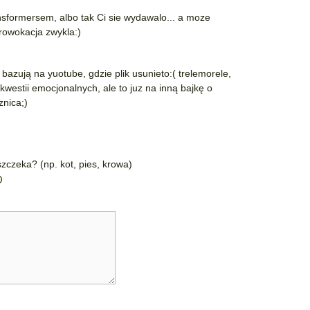
ansformersem, albo tak Ci sie wydawalo... a moze
prowokacja zwykla:)
( bazują na yuotube, gdzie plik usunieto:( trelemorele,
kwestii emocjonalnych, ale to juz na inną bajkę o
znica;)
zczeka? (np. kot, pies, krowa)