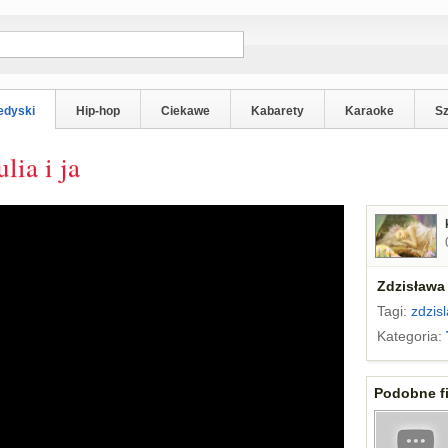
edyski
Hip-hop
Ciekawe
Kabarety
Karaoke
S
lia i ja
Zdzisława 
Tagi:
zdzis
Kategoria:
Podobne fi