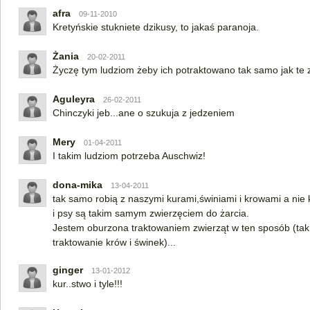
afra
09-11-2010
Kretyńskie stukniete dzikusy, to jakaś paranoja.
Żania
20-02-2011
Życzę tym ludziom żeby ich potraktowano tak samo jak te z
Aguleyra
26-02-2011
Chinczyki jeb...ane o szukuja z jedzeniem
Mery
01-04-2011
I takim ludziom potrzeba Auschwiz!
dona-mika
13-04-2011
tak samo robią z naszymi kurami,świniami i krowami a nie kr
i psy są takim samym zwierzęciem do żarcia.
Jestem oburzona traktowaniem zwierząt w ten sposób (tak 
traktowanie krów i świnek)...
ginger
13-01-2012
kur..stwo i tyle!!!