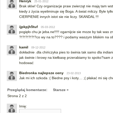
Henryk
25-01-2012
Brak słów! Czy organizacje praw zwierząt nie mają tam wst
kiedy z życia wyeliminuje się Boga. A świat milczy. Byle tyl
CIERPIENIE innych istot sie nie liczy. SKANDAL !!!
ijpkpjh5tuf
05-03-2012
pogięło chu.je jeba.ne!!!!! ogarnijcie sie moze by tak was 
?!?!?!?!?!?co wy na to???? i podamy waszym bliskim na o
kamil
09-12-2012
dokładnie .dla chińczyka pies to świnia tak samo dla indian
jak świnie i krowy na kiełbasę przerabiamy to spoko?sam 
hodować
Biedronka najlepsze ceny
23-02-2013
Jak mi ich szkoda :( Biedne psy i koty.... ;( płakać mi się ch
Przeglądaj komentarze:
Starsze »
Strona 2 z 2
Imię: