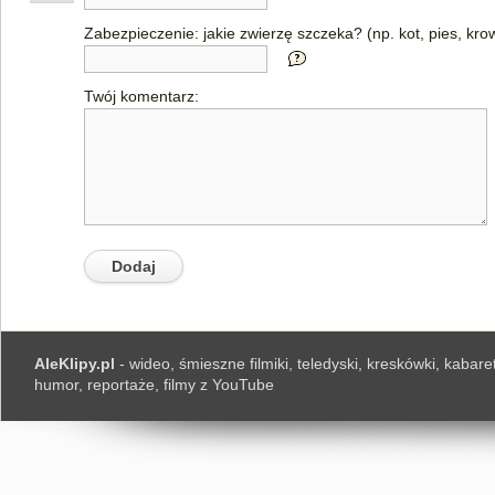
Zabezpieczenie: jakie zwierzę szczeka? (np. kot, pies, kro
Twój komentarz:
AleKlipy.pl
- wideo, śmieszne filmiki, teledyski, kreskówki, kabaret
humor, reportaże, filmy z YouTube