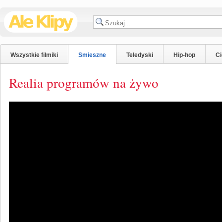
Wszystkie filmiki
Smieszne
Teledyski
Hip-hop
C
Realia programów na żywo