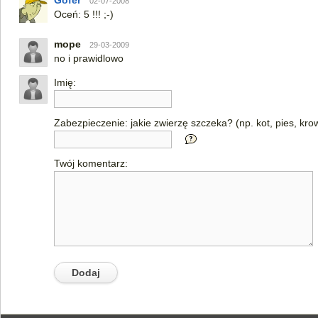
Gofer
02-07-2008
Oceń: 5 !!! ;-)
mope
29-03-2009
no i prawidlowo
Imię:
Zabezpieczenie: jakie zwierzę szczeka? (np. kot, pies, kro
Twój komentarz: