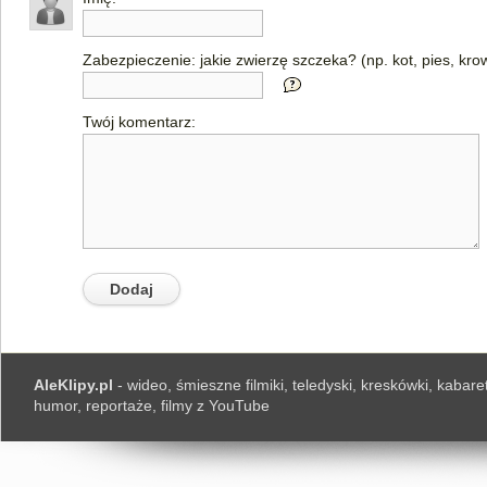
Zabezpieczenie: jakie zwierzę szczeka? (np. kot, pies, kro
Twój komentarz:
AleKlipy.pl
- wideo, śmieszne filmiki, teledyski, kreskówki, kabaret
humor, reportaże, filmy z YouTube