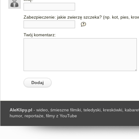
Zabezpieczenie: jakie zwierzę szczeka? (np. kot, pies, kro
Twój komentarz:
AleKlipy.pl
- wideo, śmieszne filmiki, teledyski, kreskówki, kabaret
humor, reportaże, filmy z YouTube