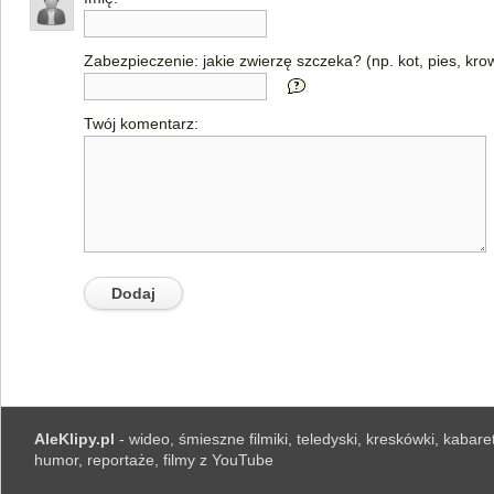
Zabezpieczenie: jakie zwierzę szczeka? (np. kot, pies, kro
Twój komentarz:
AleKlipy.pl
- wideo, śmieszne filmiki, teledyski, kreskówki, kabaret
humor, reportaże, filmy z YouTube