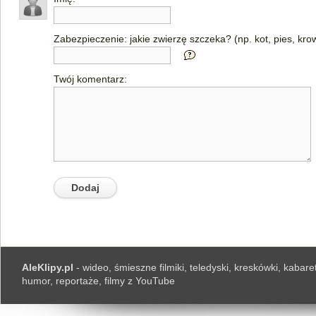
Zabezpieczenie: jakie zwierzę szczeka? (np. kot, pies, kro
Twój komentarz:
AleKlipy.pl
- wideo, śmieszne filmiki, teledyski, kreskówki, kabaret
humor, reportaże, filmy z YouTube