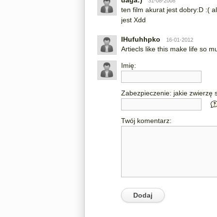
daga:)
31-08-2008
ten film akurat jest dobry:D :(
jest Xdd
IHufuhhpko
16-01-2012
Artiecls like this make life so m
Imię:
Zabezpieczenie: jakie zwierzę s
Twój komentarz: