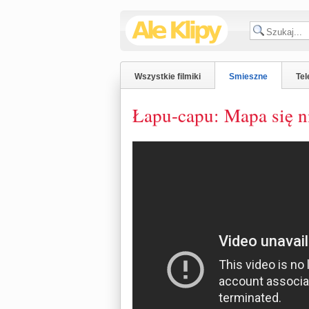
Wszystkie filmiki
Smieszne
Tel
Łapu-capu: Mapa się n