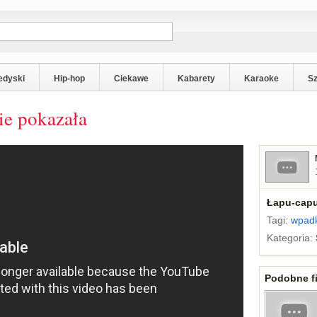
edyski
Hip-hop
Ciekawe
Kabarety
Karaoke
S
ie pokazała
Łapu-capu
Tagi:
wpad
Kategoria:
Podobne fi