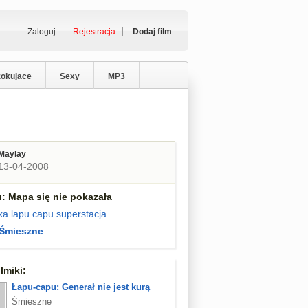
Zaloguj
Rejestracja
Dodaj film
zokujace
Sexy
MP3
Maylay
13-04-2008
: Mapa się nie pokazała
ka
lapu capu
superstacja
Śmieszne
lmiki:
Łapu-capu: Generał nie jest kurą
Śmieszne