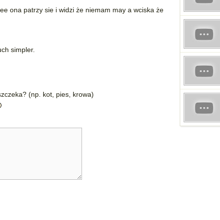
 alee ona patrzy sie i widzi że niemam may a wciska że
uch simpler.
zczeka? (np. kot, pies, krowa)